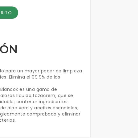
RRITO
IÓN
do para un mayor poder de limpieza
ies. Elimina el 99.9% de las
e Blancox es una gama de
valozas líquido Lozacrem, que se
adable, contener ingredientes
de aloe vera y aceites esenciales,
ológicamente comprobada y eliminar
cterias.