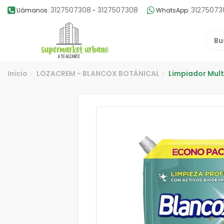
3127507308
3127507308
31275073
Llámanos:
-
WhatsApp:
Inicio
LOZACREM - BLANCOX BOTÁNICAL
Limpiador Mult
/
/