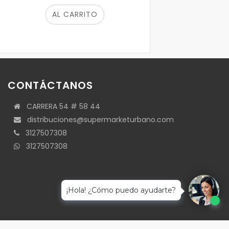
AL CARRITO
CONTÁCTANOS
CARRERA 54 # 58 44
distribuciones@supermarketurbano.com
3127507308
3127507308
¡Hola! ¿Cómo puedo ayudarte?